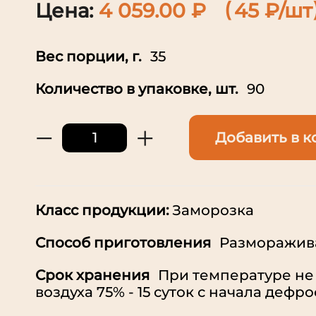
Цена:
4 059.00 ₽
45 ₽/шт
Вес порции, г.
35
Количество в упаковке, шт.
90
−
+
Добавить в к
Класс продукции:
Заморозка
Способ приготовления
Разморажива
Срок хранения
При температуре не 
воздуха 75% - 15 суток с начала дефр