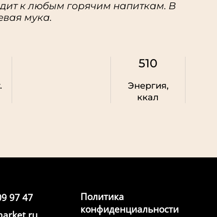
одит к любым горячим напиткам. В
вая мука.
510
.
Энергия,
ккал
Политика
09 97 47
конфиденциальности
arket.ru